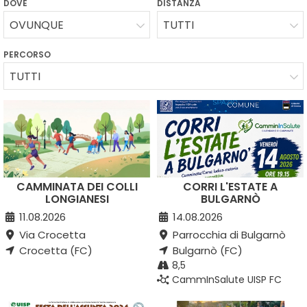
DOVE
DISTANZA
OVUNQUE
TUTTI
PERCORSO
TUTTI
CAMMINATA DEI COLLI
CORRI L'ESTATE A
LONGIANESI
BULGARNÒ
11.08.2026
14.08.2026
Via Crocetta
Parrocchia di Bulgarnò
Crocetta (FC)
Bulgarnò (FC)
8,5
CammInSalute UISP FC