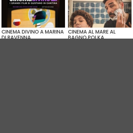
CINEMA DIVINO A MARINA
CINEMA AL MARE AL
DI RAVENNA
BAGNO POLKA
09.08.2026
11.08.2026
Bagno La Dolce Vita 86
Bagno Polka
Ravenna (RA)
Marina Romea (RA)
CINEMA IN PIAZZA SOTTO
ARENA IN MASSA
LE STELLE
Dal 02.07 al 23.08
Dal 07.07 al 25.08
Museo della Frutticoltura
Piazza San Massimiano
Massa Lombarda (RA)
Punta Marina Terme (RA)