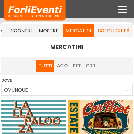
O
INCONTRI
MOSTRE
MERCATINI
SCEGLI CITTÀ
MERCATINI
TUTTI
AGO
SET
OTT
DOVE
OVUNQUE