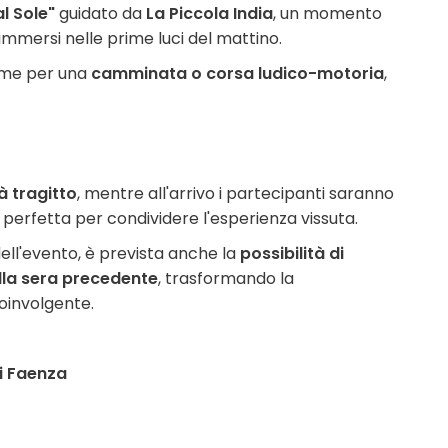
al Sole"
guidato da
La Piccola India
, un momento
immersi nelle prime luci del mattino.
sieme per una
camminata o corsa ludico-motoria
,
à tragitto
, mentre all'arrivo i partecipanti saranno
 perfetta per condividere l'esperienza vissuta.
ell'evento, è prevista anche la
possibilità di
lla sera precedente
, trasformando la
oinvolgente.
di Faenza